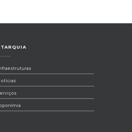
UTARQUIA
nfraestruturas
otícias
erviços
oponímia